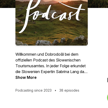
Willkommen und Dobrodošli bei dem
offiziellen Podcast des Slowenischen
Tourismusamtes. In jeder Folge erkundet
die Slowenien Expertin Sabrina Lang das
Land. Sie äußert begeistert: "Nach nur
Show More
fünf Stunden Autofahrt von München
aus bin ich schon am Ziel: Slowenien! Ich
Podcasting since 2023
•
38 episodes
bin voller Vorfreude auf dieses kleine
Land, das so unglaublich viel zu bieten
hat. Dass auch innerhalb des Landes alles