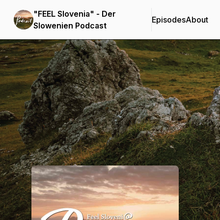
"FEEL Slovenia" - Der
Episodes
About
Slowenien Podcast
Podcast Background Image