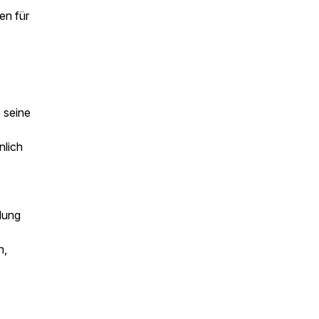
en für
 seine
nlich
lung
n,
o