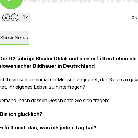
Use Left/Right to seek, Home/End to jump to start o
0:
Show Notes
Der 92-jährige Slavko Oblak und sein erfülltes Leben als
slowenischer Bildhauer in Deutschland
Ist Ihnen schon einmal ein Mensch begegnet, der Sie dazu geb
hat, Ihr eigenes Leben zu hinterfragen?
Jemand, nach dessen Geschichte Sie sich fragen:
Bin ich glücklich?
Erfüllt mich das, was ich jeden Tag tue?