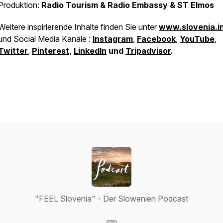
Produktion:
Radio Tourism & Radio Embassy & ST Elmos
Weitere inspirierende Inhalte finden Sie unter
www.slovenia.i
und Social Media Kanäle :
Instagram
,
Facebook
,
YouTube
,
Twitter
,
Pinterest
,
LinkedIn
und
Tripadvisor
.
"FEEL Slovenia" - Der Slowenien Podcast