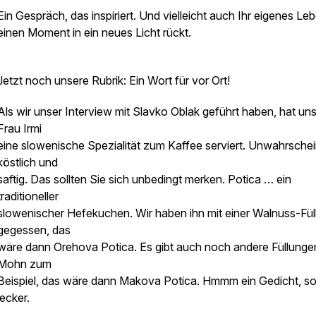
Ein Gespräch, das inspiriert. Und vielleicht auch Ihr eigenes Leb
einen Moment in ein neues Licht rückt.
Jetzt noch unsere Rubrik: Ein Wort für vor Ort!
Als wir unser Interview mit Slavko Oblak geführt haben, hat uns
Frau Irmi
eine slowenische Spezialität zum Kaffee serviert. Unwahrschei
köstlich und
saftig. Das sollten Sie sich unbedingt merken. Potica … ein
traditioneller
slowenischer Hefekuchen. Wir haben ihn mit einer Walnuss-Fül
gegessen, das
wäre dann Orehova Potica. Es gibt auch noch andere Füllunge
Mohn zum
Beispiel, das wäre dann Makova Potica. Hmmm ein Gedicht, s
lecker.