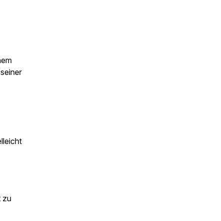
inem
seiner
lleicht
t zu