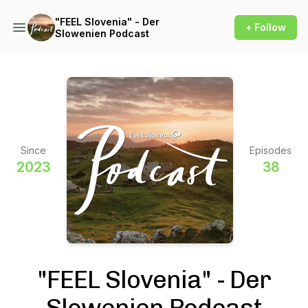
"FEEL Slovenia" - Der
+ Follow
Slowenien Podcast
Since
Episodes
2023
38
"FEEL Slovenia" - Der
Slowenien Podcast