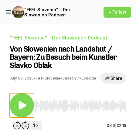
"FEEL Slovenia" - Der
+ Follow
Slowenien Podcast
"FEEL Slovenia" - Der Slowenien Podcast
Von Slowenien nach Landshut /
Bayern: Zu Besuch beim Kunstler
Slavko Oblak
Share
July 08, 2026
•
Feel Slovenia
•
Season 7
•
Episode 1
Use Left/Right to seek, Home/End to jump to st
0:00
|
32:15