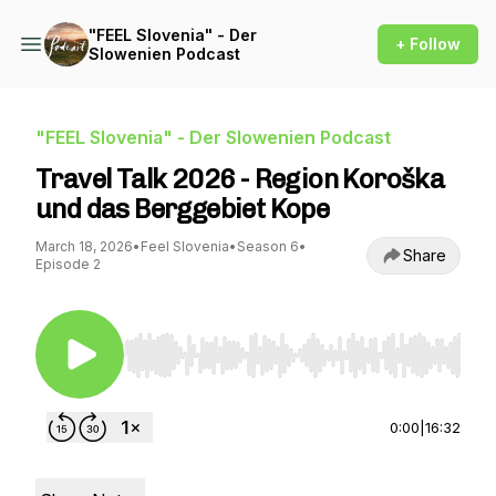
"FEEL Slovenia" - Der
+ Follow
Slowenien Podcast
"FEEL Slovenia" - Der Slowenien Podcast
Travel Talk 2026 - Region Koroška
und das Berggebiet Kope
March 18, 2026
•
Feel Slovenia
•
Season 6
•
Share
Episode 2
Use Left/Right to seek, Home/End to jump to st
0:00
|
16:32