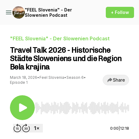
"FEEL Slovenia" - Der
+ Follow
Slowenien Podcast
"FEEL Slovenia" - Der Slowenien Podcast
Travel Talk 2026 - Historische
Städte Sloweniens und die Region
Bela krajina
March 18, 2026
•
Feel Slovenia
•
Season 6
•
Share
Episode 1
Use Left/Right to seek, Home/End to jump to st
0:00
|
12:18