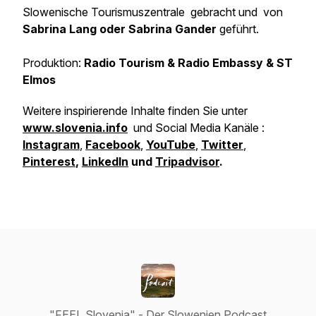
Slowenische Tourismuszentrale gebracht und von
Sabrina Lang oder Sabrina Gander
geführt.
Produktion:
Radio Tourism & Radio Embassy & ST
Elmos
Weitere inspirierende Inhalte finden Sie unter
www.slovenia.info
und Social Media Kanäle :
Instagram
,
Facebook
,
YouTube
,
Twitter
,
Pinterest
,
LinkedIn
und
Tripadvisor
.
"FEEL Slovenia" - Der Slowenien Podcast