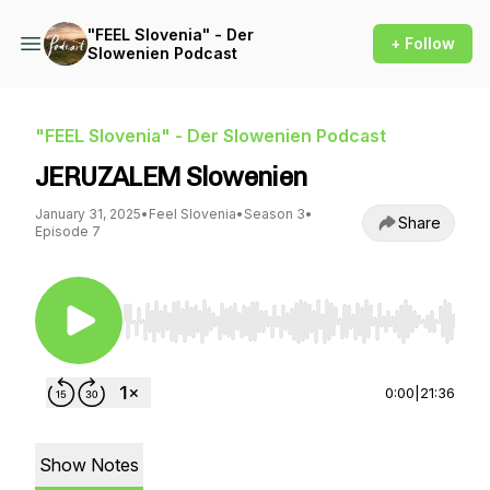
"FEEL Slovenia" - Der
+ Follow
Slowenien Podcast
"FEEL Slovenia" - Der Slowenien Podcast
JERUZALEM Slowenien
January 31, 2025
•
Feel Slovenia
•
Season 3
•
Share
Episode 7
Use Left/Right to seek, Home/End to jump to st
0:00
|
21:36
Show Notes